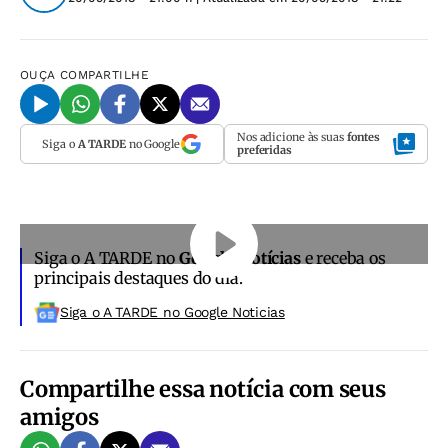
OUÇA
COMPARTILHE
Nos adicione às suas
fontes
Siga o
A TARDE
no Google
preferidas
Siga o A TARDE no
Google Notícias
e receba os
principais destaques do dia.
Siga o A TARDE no Google Noticias
Compartilhe essa notícia com seus
amigos