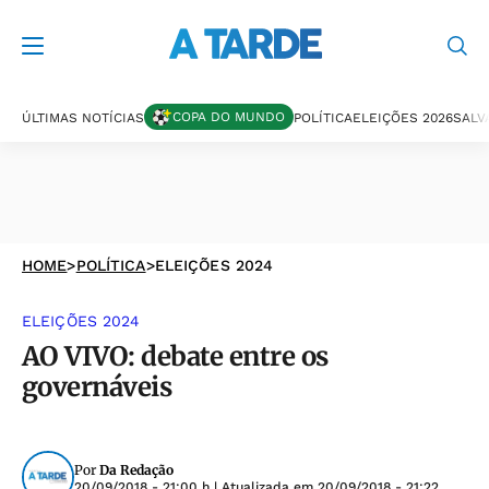
COPA DO MUNDO
ÚLTIMAS NOTÍCIAS
POLÍTICA
ELEIÇÕES 2026
SALV
HOME
>
POLÍTICA
>
ELEIÇÕES 2024
ELEIÇÕES 2024
AO VIVO: debate entre os
governáveis
Por
Da Redação
20/09/2018 - 21:00 h
| Atualizada em
20/09/2018 - 21:22