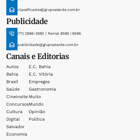
classificados@grupoatarde.com.br
Publicidade
(71) 2886-2683 / Ramal 8585 | 8586
publicidade@grupoatarde.com.br
Canais e Editorias
Autos
E.c. Bahia
Bahia
E.c. Vitória
Brasil
Empregos
Saúde
Gastronomia
Cineinsite
Muito
Concursos
Mundo
Cultura
Opinião
Digital
Política
Salvador
Economia