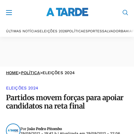
ÚLTIMAS NOTÍCIAS
ELEIÇÕES 2026
POLÍTICA
ESPORTES
SALVADOR
BAHIA
P
HOME
>
POLÍTICA
>
ELEIÇÕES 2024
ELEIÇÕES 2024
Partidos movem forças para apoiar
candidatos na reta final
Por
João Pedro Pitombo
29/09/2012 - 19:42 h
| Atualizada em
29/09/2012 - 22:06