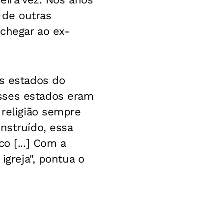
s de outras
 chegar ao ex-
os estados do
sses estados eram
 religião sempre
nstruído, essa
o [...] Com a
igreja", pontua o