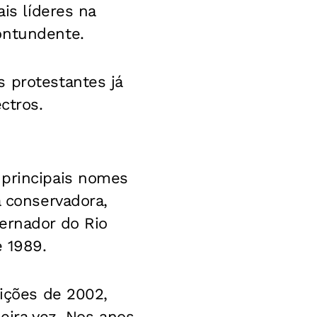
is líderes na
ontundente.
 protestantes já
ctros.
 principais nomes
a conservadora,
ernador do Rio
e 1989.
eições de 2002,
eira vez. Nos anos