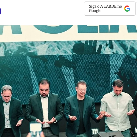
Siga o
A TARDE
no
Google