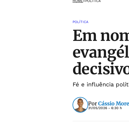
HOME
>
POLÍTICA
POLÍTICA
Em nome
evangél
decisiv
Fé e influência polí
Por
Cássio More
31/05/2026 - 6:30 h