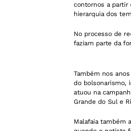
contornos a partir
hierarquia dos te
No processo de re
faziam parte da fo
Também nos anos 1
do bolsonarismo, i
atuou na campanha
Grande do Sul e Ri
Malafaia também ap
quando o petista f