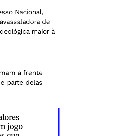
sso Nacional,
avassaladora de
deológica maior à
rmam a frente
e parte delas
alores
um jogo
as que