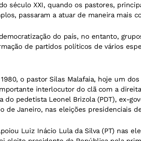
 do século XXI, quando os pastores, principa
mplos, passaram a atuar de maneira mais c
democratização do país, no entanto, grupos
rmação de partidos políticos de vários espe
980, o pastor Silas Malafaia, hoje um dos
mportante interlocutor do clã com a direit
 do pedetista Leonel Brizola (PDT), ex-gov
o de Janeiro, nas eleições presidenciais d
oiou Luiz Inácio Lula da Silva (PT) nas el
oi eleito presidente da República pela prim