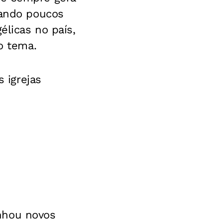
tando poucos
élicas no país,
o tema.
 igrejas
nhou novos