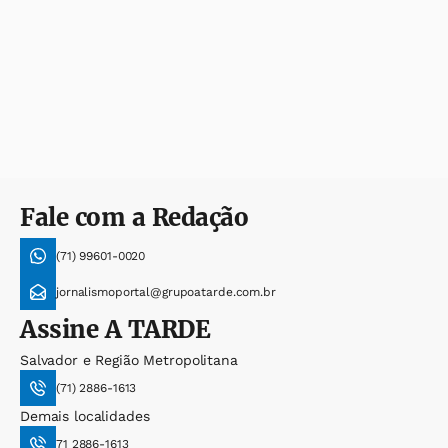
Fale com a Redação
(71) 99601-0020
jornalismoportal@grupoatarde.com.br
Assine
A TARDE
Salvador e Região Metropolitana
(71) 2886-1613
Demais localidades
71 2886-1613