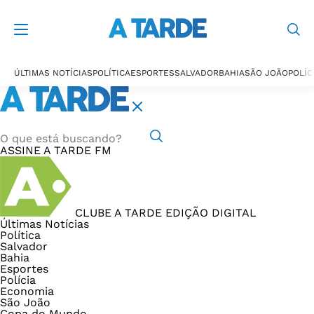
ÚLTIMAS NOTÍCIAS
POLÍTICA
ESPORTES
SALVADOR
BAHIA
SÃO JOÃO
POLÍC
ASSINE
A TARDE FM
CLUBE A TARDE
EDIÇÃO DIGITAL
Últimas Notícias
Política
Salvador
Bahia
Esportes
Polícia
Economia
São João
Copa do Mundo