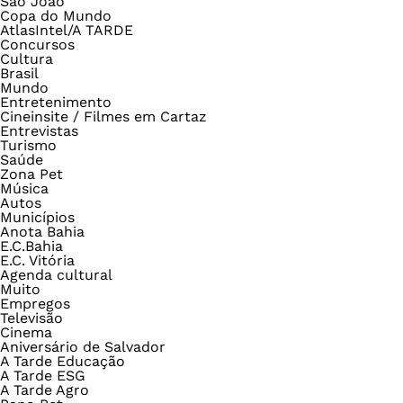
São João
Copa do Mundo
AtlasIntel/A TARDE
Concursos
Cultura
Brasil
Mundo
Entretenimento
Cineinsite / Filmes em Cartaz
Entrevistas
Turismo
Saúde
Zona Pet
Música
Autos
Municípios
Anota Bahia
E.C.Bahia
E.C. Vitória
Agenda cultural
Muito
Empregos
Televisão
Cinema
Aniversário de Salvador
A Tarde Educação
A Tarde ESG
A Tarde Agro