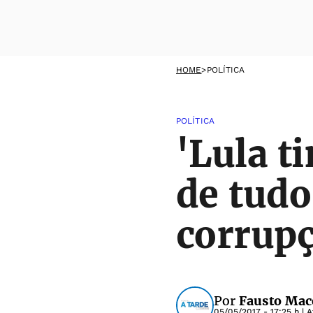
HOME
>
POLÍTICA
POLÍTICA
'Lula t
de tudo
corrupç
Por
Fausto Mace
05/05/2017 - 17:25 h
| A