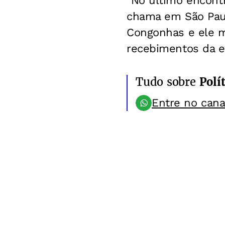
"No último encont
chama em São Paul
Congonhas e ele m
recebimentos da 
Tudo sobre
Polít
Entre no can