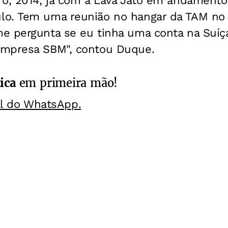
ro, 2014, já com a Lava Jato em andamento
o. Tem uma reunião no hangar da TAM no 
e pergunta se eu tinha uma conta na Suí
empresa SBM", contou Duque.
ica
em primeira mão!
al do WhatsApp.