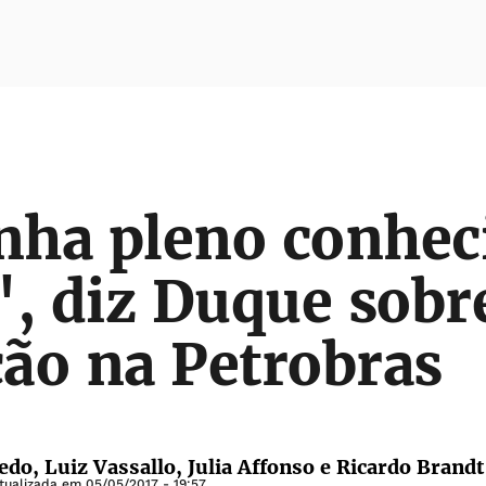
inha pleno conhe
', diz Duque sobr
ão na Petrobras
do, Luiz Vassallo, Julia Affonso e Ricardo Brand
tualizada em
05/05/2017 - 19:57