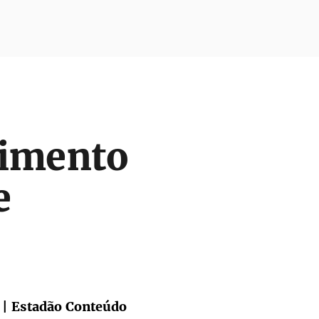
cimento
e
t | Estadão Conteúdo