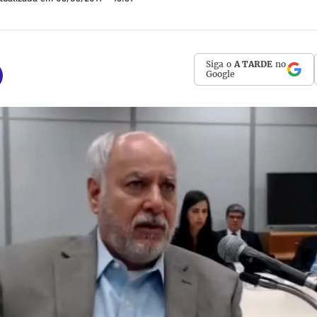
Siga o
A TARDE
no
Google