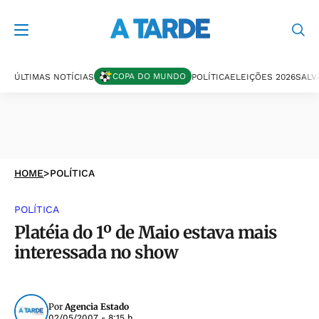
COPA DO MUNDO
ÚLTIMAS NOTÍCIAS
POLÍTICA
ELEIÇÕES 2026
SALV
HOME
>
POLÍTICA
POLÍTICA
Platéia do 1º de Maio estava mais
interessada no show
Por
Agencia Estado
02/05/2007 - 8:15 h