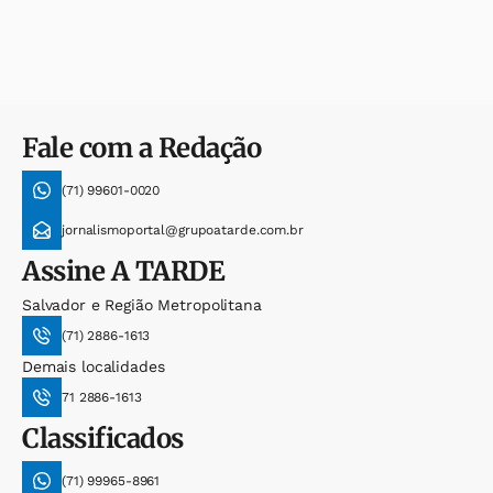
Fale com a Redação
(71) 99601-0020
jornalismoportal@grupoatarde.com.br
Assine
A TARDE
Salvador e Região Metropolitana
(71) 2886-1613
Demais localidades
71 2886-1613
Classificados
(71) 99965-8961