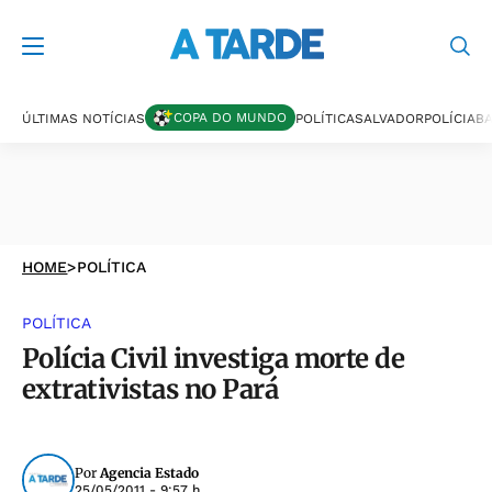
COPA DO MUNDO
ÚLTIMAS NOTÍCIAS
POLÍTICA
SALVADOR
POLÍCIA
BA
HOME
>
POLÍTICA
POLÍTICA
Polícia Civil investiga morte de
extrativistas no Pará
Por
Agencia Estado
25/05/2011 - 9:57 h