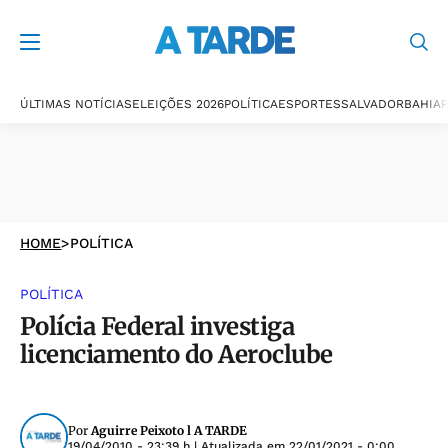
ÚLTIMAS NOTÍCIAS
ELEIÇÕES 2026
POLÍTICA
ESPORTES
SALVADOR
BAHIA
P
HOME
>
POLÍTICA
POLÍTICA
Polícia Federal investiga
licenciamento do Aeroclube
Por
Aguirre Peixoto l A TARDE
19/04/2010 - 23:39 h
| Atualizada em
22/01/2021 - 0:00