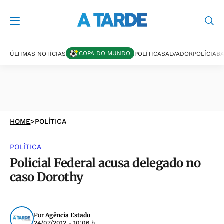
COPA DO MUNDO
ÚLTIMAS NOTÍCIAS
POLÍTICA
SALVADOR
POLÍCIA
BA
HOME
>
POLÍTICA
POLÍTICA
Policial Federal acusa delegado no
caso Dorothy
Por
Agência Estado
24/07/2012 - 10:06 h