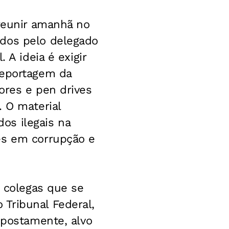
 reunir amanhã no
idos pelo delegado
 A ideia é exigir
reportagem da
ores e pen drives
. O material
os ilegais na
es em corrupção e
s colegas que se
Tribunal Federal,
upostamente, alvo