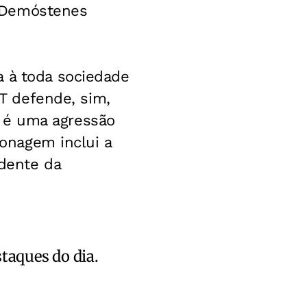
r Demóstenes
a à toda sociedade
DT defende, sim,
 é uma agressão
ionagem inclui a
idente da
staques do dia.