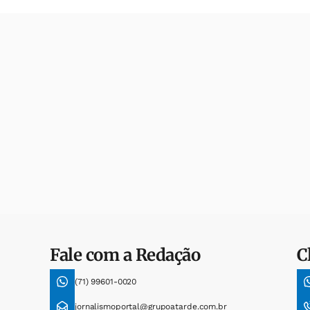
Fale com a Redação
C
(71) 99601-0020
jornalismoportal@grupoatarde.com.br