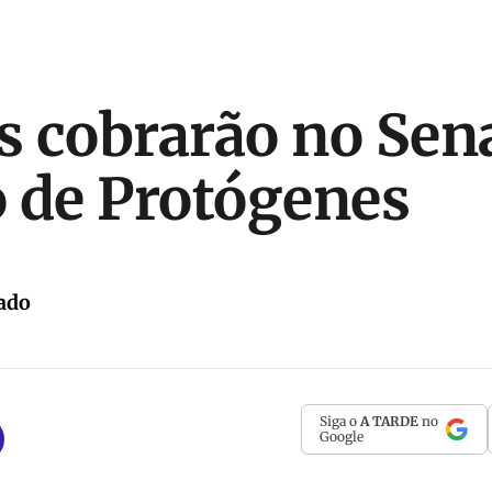
os cobrarão no Se
 de Protógenes
ado
Siga o
A TARDE
no
Google