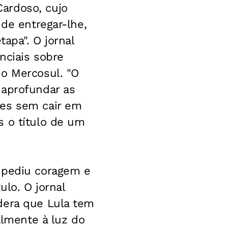
ardoso, cujo
 de entregar-lhe,
tapa". O jornal
nciais sobre
do Mercosul. "O
 aprofundar as
res sem cair em
s o título de um
 pediu coragem e
lo. O jornal
dera que Lula tem
almente à luz do