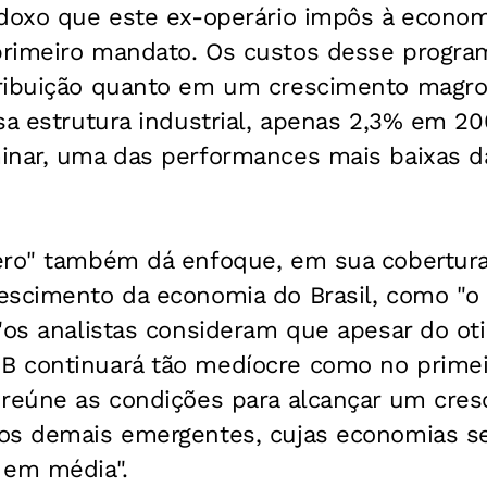
odoxo que este ex-operário impôs à econo
rimeiro mandato. Os custos desse progra
ribuição quanto em um crescimento magro
sa estrutura industrial, apenas 2,3% em 2
nar, uma das performances mais baixas da r
ero" também dá enfoque, em sua cobertura
escimento da economia do Brasil, como "o 
"os analistas consideram que apesar do ot
B continuará tão medíocre como no prime
 reúne as condições para alcançar um cre
 os demais emergentes, cujas economias 
 em média".