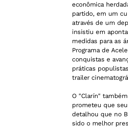
econômica herdada
partido, em um cur
através de um depu
insistiu em aponta
medidas para as á
Programa de Acele
conquistas e avan
práticas populist
trailer cinematográ
O "Clarín" também
prometeu que seu s
detalhou que no B
sido o melhor pres