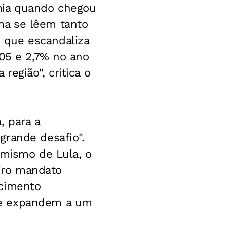
mia quando chegou
ma se lêem tanto
 que escandaliza
005 e 2,7% no ano
egião", critica o
, para a
grande desafio".
imismo de Lula, o
iro mandato
scimento
se expandem a um