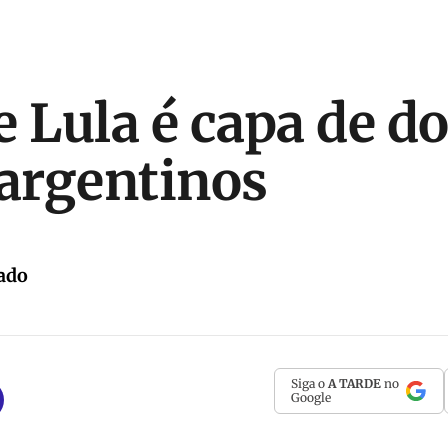
e Lula é capa de do
 argentinos
ado
Siga o
A TARDE
no
Google