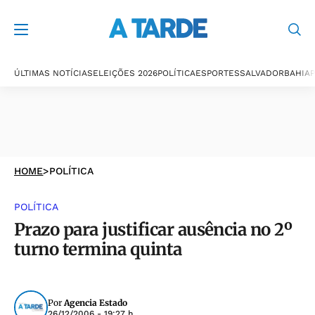
ÚLTIMAS NOTÍCIAS
ELEIÇÕES 2026
POLÍTICA
ESPORTES
SALVADOR
BAHIA
P
HOME
>
POLÍTICA
POLÍTICA
Prazo para justificar ausência no 2º
turno termina quinta
Por
Agencia Estado
26/12/2006 - 19:27 h