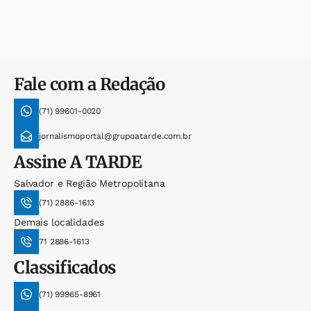
Fale com a Redação
(71) 99601-0020
jornalismoportal@grupoatarde.com.br
Assine
A TARDE
Salvador e Região Metropolitana
(71) 2886-1613
Demais localidades
71 2886-1613
Classificados
(71) 99965-8961