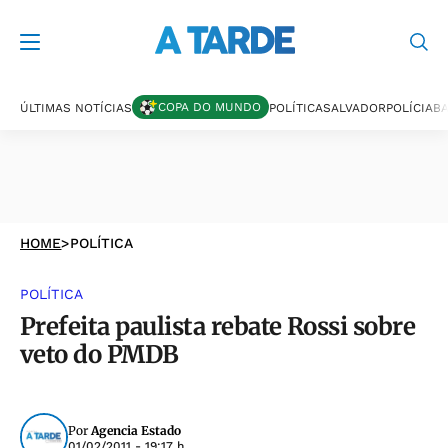
COPA DO MUNDO
ÚLTIMAS NOTÍCIAS
POLÍTICA
SALVADOR
POLÍCIA
BA
HOME
>
POLÍTICA
POLÍTICA
Prefeita paulista rebate Rossi sobre
veto do PMDB
Por
Agencia Estado
01/02/2011 - 19:17 h