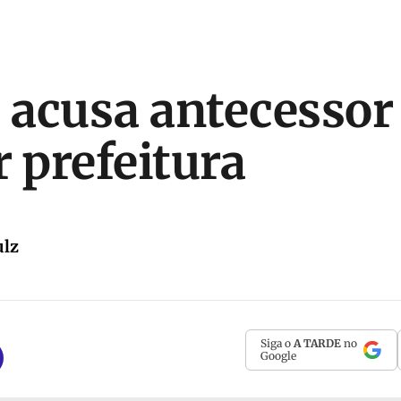
o acusa antecessor
r prefeitura
ulz
Siga o
A TARDE
no
Google