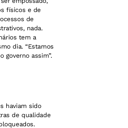
s ser empossado,
s físicos e de
rocessos de
trativos, nada.
nários tem a
esmo dia. “Estamos
 o governo assim”.
es haviam sido
tras de qualidade
 bloqueados.