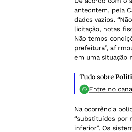
De acordo com o at
anteontem, pela Câ
dados vazios. “Não
licitação, notas f
Não temos condiçõ
prefeitura”, afirm
em uma situação mu
Tudo sobre
Polít
Entre no can
Na ocorrência poli
“substituídos por 
inferior”. Os sist