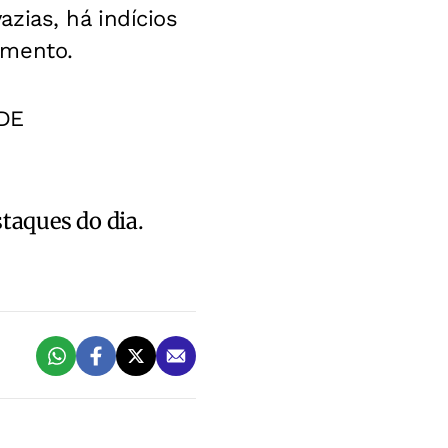
zias, há indícios
umento.
DE
staques do dia.