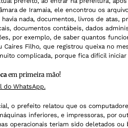
ual prefeito, ao entrar na prefeitura, apó
mara de Iramaia, ele encontrou os arquivo
 havia nada, documentos, livros de atas, p
iscais, documentos contábeis, dados adminis
es, por exemplo, de saber quantos funcio
ou Caires Filho, que registrou queixa no m
ito complicada, porque fica difícil iniciar
ica
em primeira mão!
al do WhatsApp.
cial, o prefeito relatou que os computador
máquinas inferiores, e impressoras, por ou
emas operacionais teriam sido deletados ou