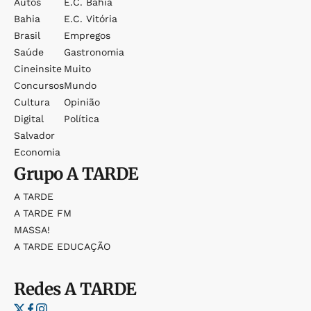
Autos
E.c. Bahia
Bahia
E.c. Vitória
Brasil
Empregos
Saúde
Gastronomia
Cineinsite
Muito
Concursos
Mundo
Cultura
Opinião
Digital
Política
Salvador
Economia
Grupo
A TARDE
A TARDE
A TARDE FM
MASSA!
A TARDE EDUCAÇÃO
Redes
A TARDE