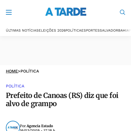
ÚLTIMAS NOTÍCIAS
ELEIÇÕES 2026
POLÍTICA
ESPORTES
SALVADOR
BAHIA
P
HOME
>
POLÍTICA
POLÍTICA
Prefeito de Canoas (RS) diz que foi
alvo de grampo
Por
Agencia Estado
16/03/2009 - 17:18 h