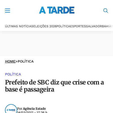
ÚLTIMAS NOTÍCIAS
ELEIÇÕES 2026
POLÍTICA
ESPORTES
SALVADOR
BAHIA
P
HOME
>
POLÍTICA
POLÍTICA
Prefeito de SBC diz que crise com a
base é passageira
Por
Agência Estado
14/03/2012 - 17:36 h