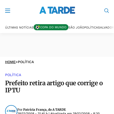
COPA DO MUNDO
ÚLTIMAS NOTÍCIAS
SÃO JOÃO
POLÍTICA
SALVADOR
HOME
>
POLÍTICA
POLÍTICA
Prefeito retira artigo que corrige o
IPTU
Por
Patrícia França, do A TARDE
28/12/2008 - 21:41 h
| Atualizada em
29/12/2008 - 8:20