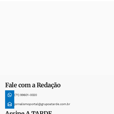
Fale com a Redação
(71) 99601-0020
jornalismoportal@grupoatarde.com.br
Assine
A TARDE