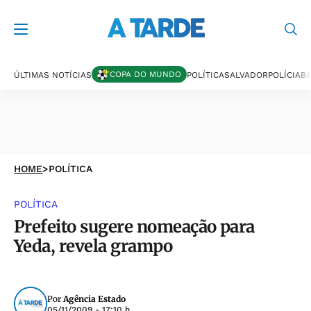
COPA DO MUNDO
ÚLTIMAS NOTÍCIAS
POLÍTICA
SALVADOR
POLÍCIA
BA
HOME
>
POLÍTICA
POLÍTICA
Prefeito sugere nomeação para
Yeda, revela grampo
Por
Agência Estado
05/11/2009 - 17:10 h