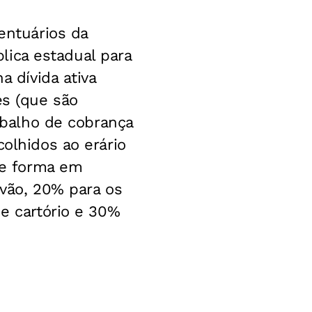
entuários da
blica estadual para
a dívida ativa
es (que são
rabalho de cobrança
colhidos ao erário
nte forma em
ivão, 20% para os
de cartório e 30%