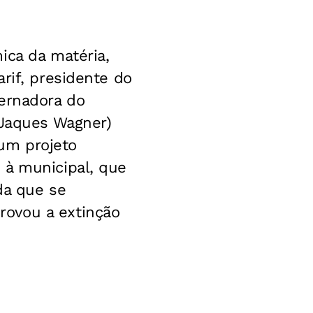
ica da matéria,
rif, presidente do
vernadora do
 Jaques Wagner)
um projeto
 à municipal, que
da que se
rovou a extinção