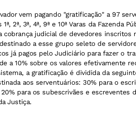
lvador vem pagando "gratificação" a 97 serv
 1ª, 2ª, 3ª, 4ª, 9ª e 10ª Varas da Fazenda Pú
 cobrança judicial de devedores inscritos n
 destinado a esse grupo seleto de servidor
cos já pagos pelo Judiciário para fazer o t
nde a 10% sobre os valores efetivamente re
istema, a gratificação é dividida da segui
stinada aos serventuários: 30% para o escr
a, 20% para os subescrivães e escreventes 
da Justiça.