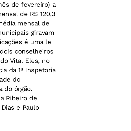
ês de fevereiro) a
mensal de R$ 120,3
 média mensal de
municipais giravam
icações é uma lei
 dois conselheiros
o Vita. Eles, no
a da 1ª Inspetoria
dade do
a do órgão.
a Ribeiro de
 Dias e Paulo