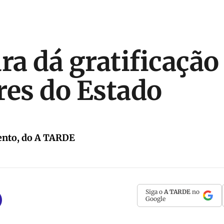
ra dá gratificação
res do Estado
ento, do A TARDE
Siga o
A TARDE
no
Google