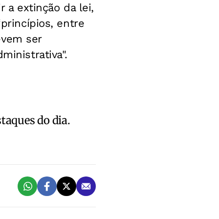
 a extinção da lei,
princípios, entre
evem ser
ministrativa".
staques do dia.