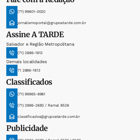
(71) 99601-0020
jornalismoportal@grupoatarde.com.br
Assine
A TARDE
Salvador e Região Metropolitana
(71) 2886-1613
Demais localidades
71 2886-1613
Classificados
(71) 99965-8961
(71) 2886-2683 / Ramal 8526
classificados@grupoatarde.com.br
Publicidade