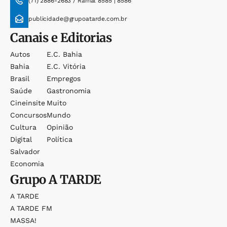
(71) 2886-2683 / Ramal 8585 | 8586
publicidade@grupoatarde.com.br
Canais e Editorias
Autos
E.c. Bahia
Bahia
E.c. Vitória
Brasil
Empregos
Saúde
Gastronomia
Cineinsite
Muito
Concursos
Mundo
Cultura
Opinião
Digital
Política
Salvador
Economia
Grupo
A TARDE
A TARDE
A TARDE FM
MASSA!