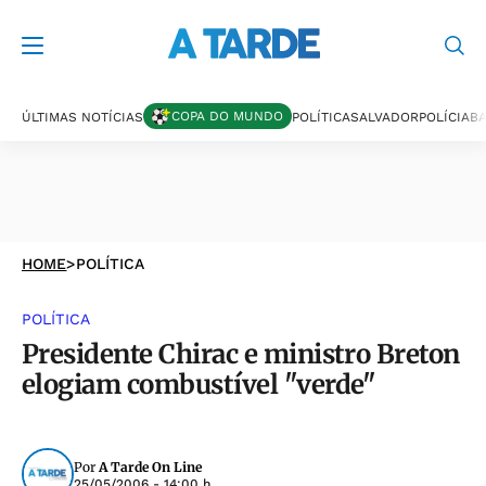
COPA DO MUNDO
ÚLTIMAS NOTÍCIAS
POLÍTICA
SALVADOR
POLÍCIA
BA
HOME
>
POLÍTICA
POLÍTICA
Presidente Chirac e ministro Breton
elogiam combustível "verde"
Por
A Tarde On Line
25/05/2006 - 14:00 h