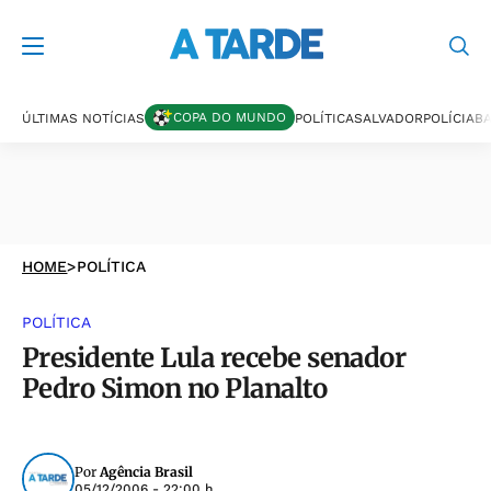
COPA DO MUNDO
ÚLTIMAS NOTÍCIAS
POLÍTICA
SALVADOR
POLÍCIA
BA
HOME
>
POLÍTICA
POLÍTICA
Presidente Lula recebe senador
Pedro Simon no Planalto
Por
Agência Brasil
05/12/2006 - 22:00 h