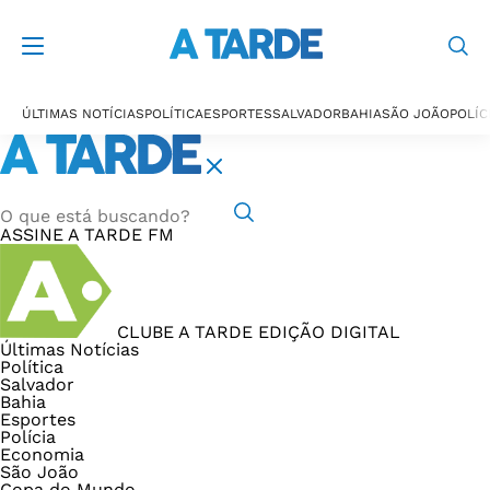
ÚLTIMAS NOTÍCIAS
POLÍTICA
ESPORTES
SALVADOR
BAHIA
SÃO JOÃO
POLÍC
ASSINE
A TARDE FM
CLUBE A TARDE
EDIÇÃO DIGITAL
Últimas Notícias
Política
Salvador
Bahia
Esportes
Polícia
Economia
São João
Copa do Mundo