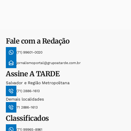
Fale com a Redação
(71) 99601-0020
jornalismoportal@grupoatarde.com.br
Assine
A TARDE
Salvador e Região Metropolitana
(71) 2886-1613
Demais localidades
71 2886-1613
Classificados
(71) 99965-8961