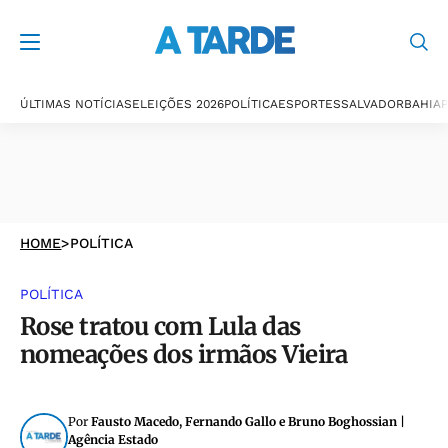
ÚLTIMAS NOTÍCIAS
ELEIÇÕES 2026
POLÍTICA
ESPORTES
SALVADOR
BAHIA
P
HOME
>
POLÍTICA
POLÍTICA
Rose tratou com Lula das
nomeações dos irmãos Vieira
Por
Fausto Macedo, Fernando Gallo e Bruno Boghossian |
Agência Estado