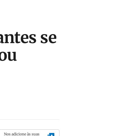
antes se
 ou
Nos adicione às suas