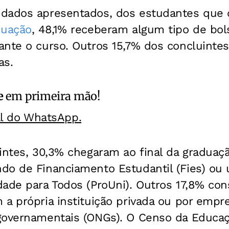
 dados apresentados, dos estudantes que
duação
, 48,1% receberam algum tipo de bol
ante o curso. Outros 15,7% dos concluint
as.
e
em primeira mão!
al do WhatsApp.
uintes, 30,3% chegaram ao final da graduaç
do de Financiamento Estudantil (Fies) ou
dade para Todos (ProUni). Outros 17,8% co
a própria instituição privada ou por empr
governamentais (ONGs). O Censo da Educaç