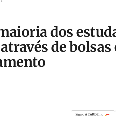
ME
maioria dos estud
através de bolsas
iamento
Siga o
A TARDE
no