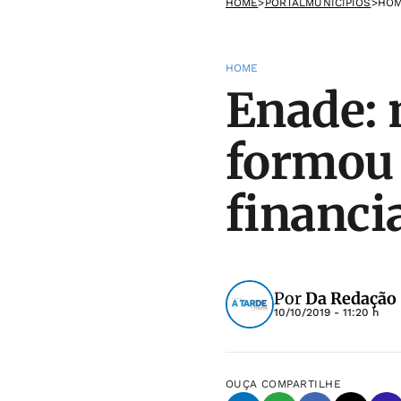
HOME
>
PORTALMUNICIPIOS
>
HO
HOME
Enade: 
formou 
financ
Por
Da Redação
10/10/2019 - 11:20 h
OUÇA
COMPARTILHE