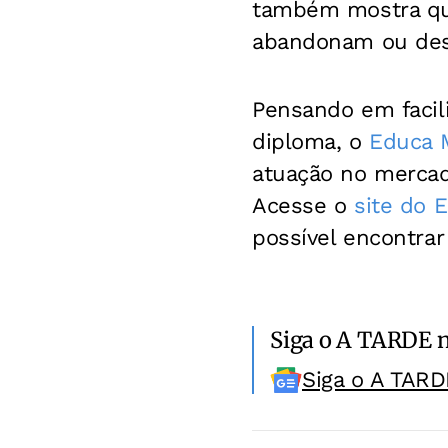
também mostra qu
abandonam ou desi
Pensando em facili
diploma, o
Educa M
atuação no mercad
Acesse o
site do 
possível encontra
Siga o A TARDE 
Siga o A TARD