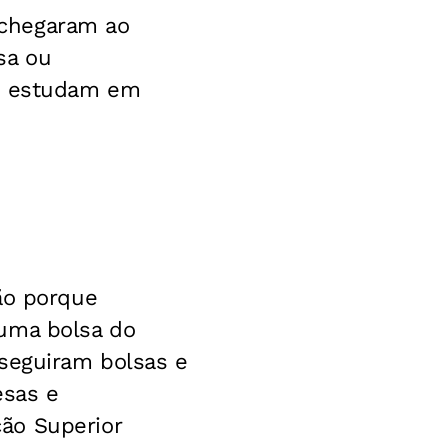
 chegaram ao
sa ou
es estudam em
ão porque
 uma bolsa do
nseguiram bolsas e
esas e
ão Superior