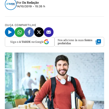
Por
Da Redação
14/10/2019 - 15:35 h
OUÇA
COMPARTILHE
Nos adicione às suas
fontes
Siga o
A TARDE
no Google
preferidas