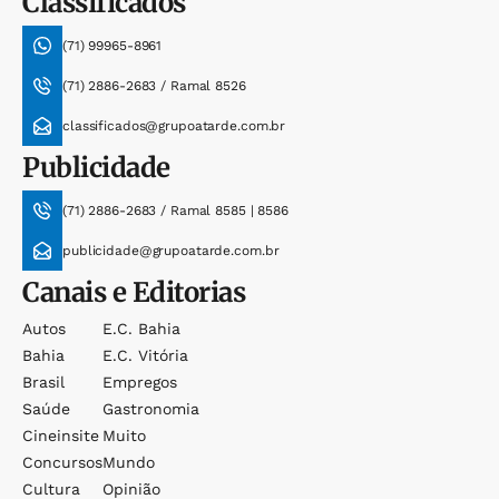
Classificados
(71) 99965-8961
(71) 2886-2683 / Ramal 8526
classificados@grupoatarde.com.br
Publicidade
(71) 2886-2683 / Ramal 8585 | 8586
publicidade@grupoatarde.com.br
Canais e Editorias
Autos
E.c. Bahia
Bahia
E.c. Vitória
Brasil
Empregos
Saúde
Gastronomia
Cineinsite
Muito
Concursos
Mundo
Cultura
Opinião