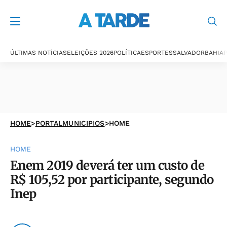
ÚLTIMAS NOTÍCIAS
ELEIÇÕES 2026
POLÍTICA
ESPORTES
SALVADOR
BAHIA
P
HOME
>
PORTALMUNICIPIOS
>
HOME
HOME
Enem 2019 deverá ter um custo de
R$ 105,52 por participante, segundo
Inep