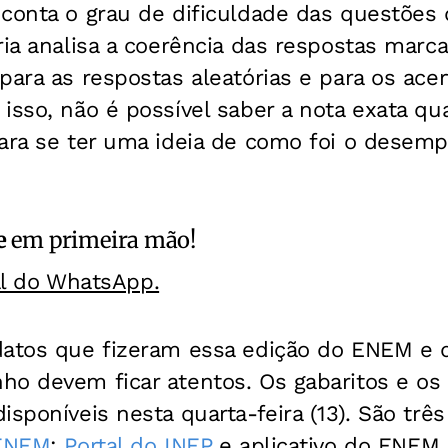
conta o grau de dificuldade das questões 
ria analisa a coerência das respostas marca
para as respostas aleatórias e para os acer
isso, não é possível saber a nota exata qu
para se ter uma ideia de como foi o desemp
e
em primeira mão!
al do WhatsApp.
datos que fizeram essa edição do ENEM e
ho devem ficar atentos. Os gabaritos e os
sponíveis nesta quarta-feira (13). São três
 ENEM
;
Portal do INEP
e aplicativo do ENEM,