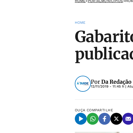
HOME
>
PORTALMUNICIPIOS
>
HO
HOME
Gabarit
publica
Por
Da Redação
12/11/2019 - 11:45 h
| At
OUÇA
COMPARTILHE