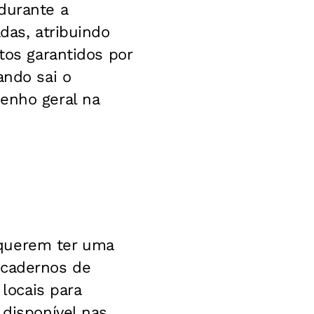
durante a
das, atribuindo
tos garantidos por
ando sai o
enho geral na
 querem ter uma
 cadernos de
 locais para
 disponível nas