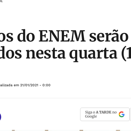
ME
os do ENEM serão
dos nesta quarta (
ualizada em
21/01/2021 - 0:00
Siga o
A TARDE
no
Google