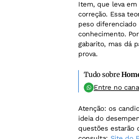
Item, que leva em 
correção. Essa teo
peso diferenciado 
conhecimento. Por 
gabarito, mas dá 
prova.
Tudo sobre
Hom
Entre no can
Atenção: os candi
ideia do desempen
questões estarão di
consulta:
Site do