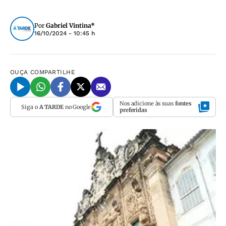
Por
Gabriel Vintina*
16/10/2024 - 10:45 h
OUÇA
COMPARTILHE
Nos adicione às suas
fontes
Siga o
A TARDE
no Google
preferidas