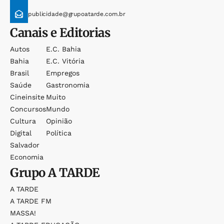
publicidade@grupoatarde.com.br
Canais e Editorias
Autos
E.c. Bahia
Bahia
E.c. Vitória
Brasil
Empregos
Saúde
Gastronomia
Cineinsite
Muito
Concursos
Mundo
Cultura
Opinião
Digital
Política
Salvador
Economia
Grupo
A TARDE
A TARDE
A TARDE FM
MASSA!