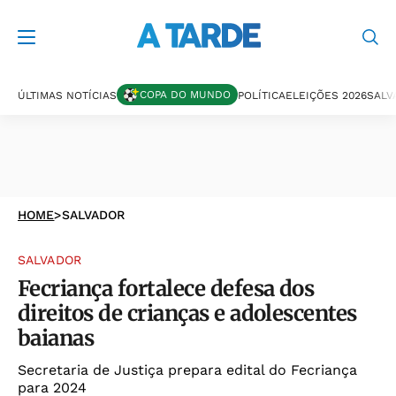
COPA DO MUNDO
ÚLTIMAS NOTÍCIAS
POLÍTICA
ELEIÇÕES 2026
SALV
HOME
>
SALVADOR
SALVADOR
Fecriança fortalece defesa dos
direitos de crianças e adolescentes
baianas
Secretaria de Justiça prepara edital do Fecriança
para 2024