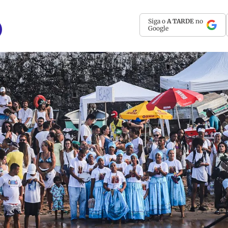
Siga o
A TARDE
no
Google