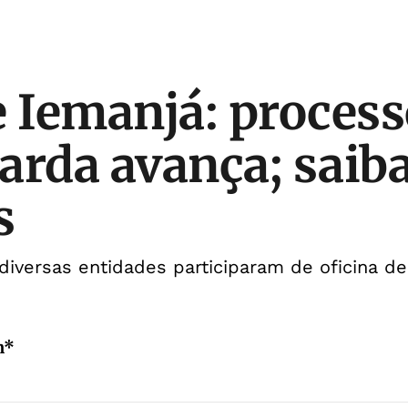
e Iemanjá: process
arda avança; saib
s
iversas entidades participaram de oficina d
n*