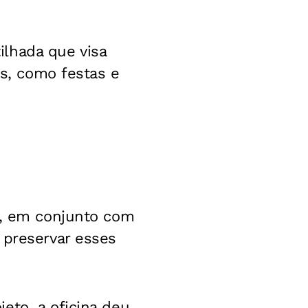
lhada que visa
is, como festas e
o, em conjunto com
 preservar esses
eto, a oficina deu