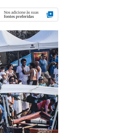
Nos adicione às suas
fontes preferidas