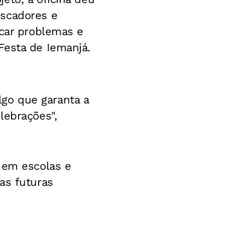
escadores e
icar problemas e
Festa de Iemanjá.
go que garanta a
lebrações",
 em escolas e
as futuras