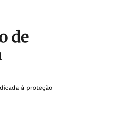
o de
a
edicada à proteção