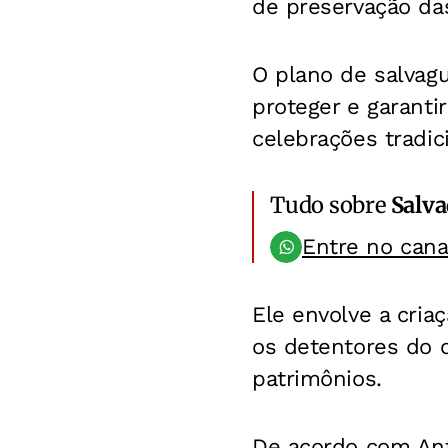
de preservação das
O plano de salvag
proteger e garanti
celebrações tradic
Tudo sobre
Salv
Entre no can
Ele envolve a cri
os detentores do c
patrimônios.
De acordo com Anto