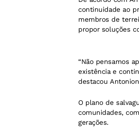
continuidade ao p
membros de terreir
propor soluções c
“Não pensamos ape
existência e conti
destacou Antonion
O plano de salvag
comunidades, com o
gerações.