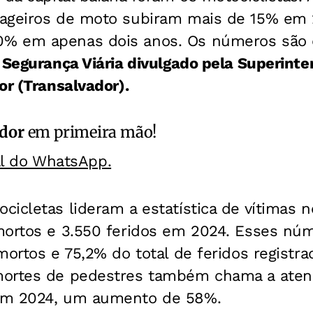
sageiros de moto subiram mais de 15% em
% em apenas dois anos. Os números são 
 Segurança Viária divulgado pela Superint
or (Transalvador).
ador
em primeira mão!
al do WhatsApp.
icletas lideram a estatística de vítimas n
mortos e 3.550 feridos em 2024. Esses nú
mortos e 75,2% do total de feridos registra
ortes de pedestres também chama a atenç
em 2024, um aumento de 58%.