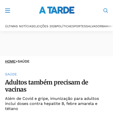
ÚLTIMAS NOTÍCIAS
ELEIÇÕES 2026
POLÍTICA
ESPORTES
SALVADOR
BAHIA
P
HOME
>
SAÚDE
SAÚDE
Adultos também precisam de
vacinas
Além de Covid e gripe, imunização para adultos
inclui doses contra hepatite B, febre amarela e
tétano