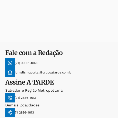
Fale com a Redação
(71) 99601-0020
jornalismoportal@grupoatarde.com.br
Assine
A TARDE
Salvador e Região Metropolitana
(71) 2886-1613
Demais localidades
71 2886-1613