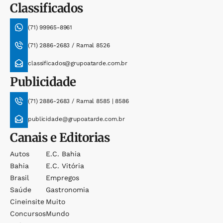
Classificados
(71) 99965-8961
(71) 2886-2683 / Ramal 8526
classificados@grupoatarde.com.br
Publicidade
(71) 2886-2683 / Ramal 8585 | 8586
publicidade@grupoatarde.com.br
Canais e Editorias
Autos
E.c. Bahia
Bahia
E.c. Vitória
Brasil
Empregos
Saúde
Gastronomia
Cineinsite
Muito
Concursos
Mundo