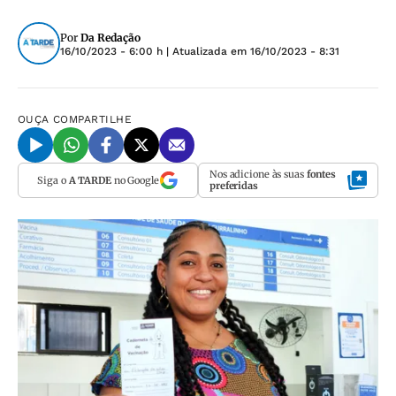
Por
Da Redação
16/10/2023 - 6:00 h
| Atualizada em
16/10/2023 - 8:31
OUÇA
COMPARTILHE
Nos adicione às suas
fontes
Siga o
A TARDE
no Google
preferidas