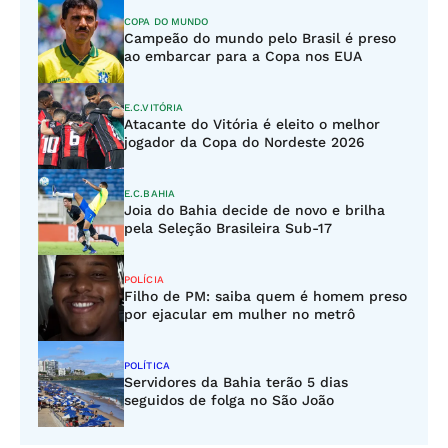
COPA DO MUNDO
Campeão do mundo pelo Brasil é preso
ao embarcar para a Copa nos EUA
E.C.VITÓRIA
Atacante do Vitória é eleito o melhor
jogador da Copa do Nordeste 2026
E.C.BAHIA
Joia do Bahia decide de novo e brilha
pela Seleção Brasileira Sub-17
POLÍCIA
Filho de PM: saiba quem é homem preso
por ejacular em mulher no metrô
POLÍTICA
Servidores da Bahia terão 5 dias
seguidos de folga no São João