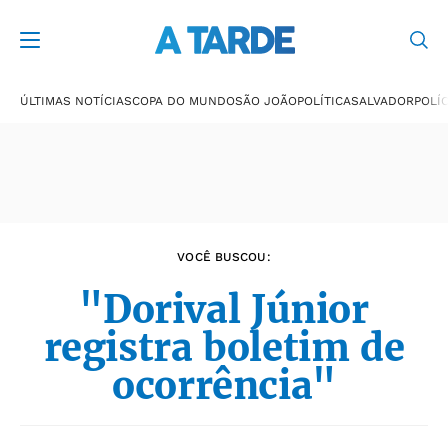
Últimas notícias
ÚLTIMAS NOTÍCIAS
COPA DO MUNDO
SÃO JOÃO
POLÍTICA
SALVADOR
POLÍC
VOCÊ BUSCOU:
"Dorival Júnior
registra boletim de
ocorrência"