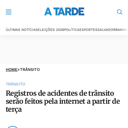
ÚLTIMAS NOTÍCIAS
ELEIÇÕES 2026
POLÍTICA
ESPORTES
SALVADOR
BAHIA
P
HOME
>
TRÂNSITO
TRÂNSITO
Registros de acidentes de trânsito
serão feitos pela internet a partir de
terça