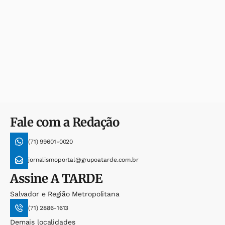
Fale com a Redação
(71) 99601-0020
jornalismoportal@grupoatarde.com.br
Assine
A TARDE
Salvador e Região Metropolitana
(71) 2886-1613
Demais localidades