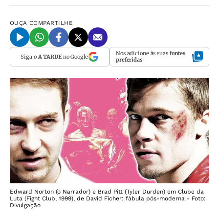
OUÇA
COMPARTILHE
Nos adicione às suas
fontes
Siga o
A TARDE
no Google
preferidas
Edward Norton (o Narrador) e Brad Pitt (Tyler Durden) em Clube da
Luta (Fight Club, 1999), de David Ficher: fábula pós-moderna - Foto:
Divulgação