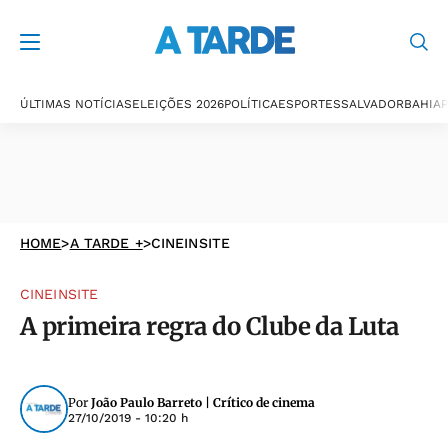
ÚLTIMAS NOTÍCIAS
ELEIÇÕES 2026
POLÍTICA
ESPORTES
SALVADOR
BAHIA
P
HOME
>
A TARDE +
>
CINEINSITE
CINEINSITE
A primeira regra do Clube da Luta
Por
João Paulo Barreto | Crítico de cinema
27/10/2019 - 10:20 h