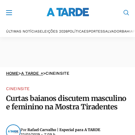
ÚLTIMAS NOTÍCIAS
ELEIÇÕES 2026
POLÍTICA
ESPORTES
SALVADOR
BAHIA
P
HOME
>
A TARDE +
>
CINEINSITE
CINEINSITE
Curtas baianos discutem masculino
e feminino na Mostra Tiradentes
Por
Rafael Carvalho | Especial para A TARDE
22/01/2019 - 7:09 h