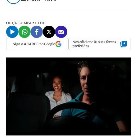
OUÇA
COMPARTILHE
Nos adicione às suas
fontes
Siga o
A TARDE
no Google
preferidas