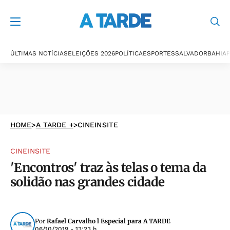
ÚLTIMAS NOTÍCIAS
ELEIÇÕES 2026
POLÍTICA
ESPORTES
SALVADOR
BAHIA
P
HOME
>
A TARDE +
>
CINEINSITE
CINEINSITE
'Encontros' traz às telas o tema da
solidão nas grandes cidade
Por
Rafael Carvalho l Especial para A TARDE
06/10/2019 - 13:23 h