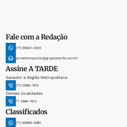
Fale com a Redação
(71) 99601-0020
jornalismoportal@grupoatarde.com.br
Assine
A TARDE
Salvador e Região Metropolitana
(71) 2886-1613
Demais localidades
71 2886-1613
Classificados
(71) 99965-8961