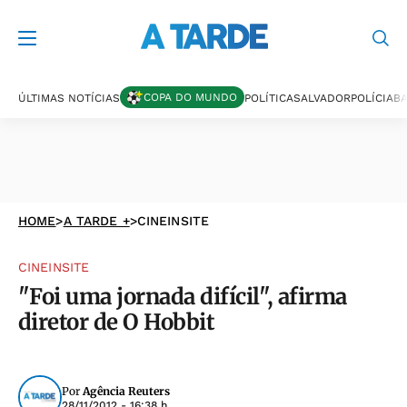
COPA DO MUNDO
ÚLTIMAS NOTÍCIAS
POLÍTICA
SALVADOR
POLÍCIA
BA
HOME
>
A TARDE +
>
CINEINSITE
CINEINSITE
"Foi uma jornada difícil", afirma
diretor de O Hobbit
Por
Agência Reuters
28/11/2012 - 16:38 h