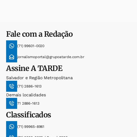
Fale com a Redação
(71) 99601-0020
jornalismoportal@grupoatarde.com.br
Assine
A TARDE
Salvador e Região Metropolitana
(71) 2886-1613
Demais localidades
71 2886-1613
Classificados
(71) 99965-8961