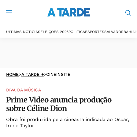
ÚLTIMAS NOTÍCIAS
ELEIÇÕES 2026
POLÍTICA
ESPORTES
SALVADOR
BAHIA
P
HOME
>
A TARDE +
>
CINEINSITE
DIVA DA MÚSICA
Prime Video anuncia produção
sobre Céline Dion
Obra foi produzida pela cineasta indicada ao Oscar,
Irene Taylor