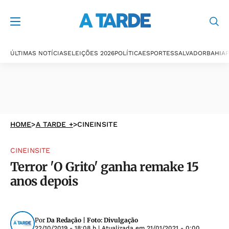
ÚLTIMAS NOTÍCIAS
ELEIÇÕES 2026
POLÍTICA
ESPORTES
SALVADOR
BAHIA
P
HOME
>
A TARDE +
>
CINEINSITE
CINEINSITE
Terror 'O Grito' ganha remake 15
anos depois
Por
Da Redação | Foto: Divulgação
22/10/2019 - 18:08 h
| Atualizada em
21/01/2021 - 0:00