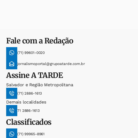
Fale com a Redação
(71) 99601-0020
jornalismoportal@grupoatarde.com.br
Assine
A TARDE
Salvador e Região Metropolitana
(71) 2886-1613
Demais localidades
71 2886-1613
Classificados
(71) 99965-8961