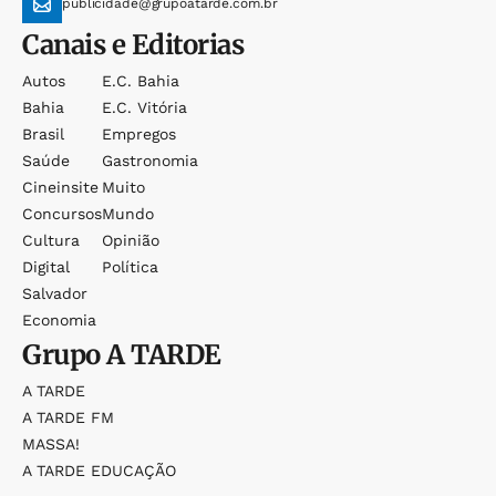
publicidade@grupoatarde.com.br
Canais e Editorias
Autos
E.c. Bahia
Bahia
E.c. Vitória
Brasil
Empregos
Saúde
Gastronomia
Cineinsite
Muito
Concursos
Mundo
Cultura
Opinião
Digital
Política
Salvador
Economia
Grupo
A TARDE
A TARDE
A TARDE FM
MASSA!
A TARDE EDUCAÇÃO