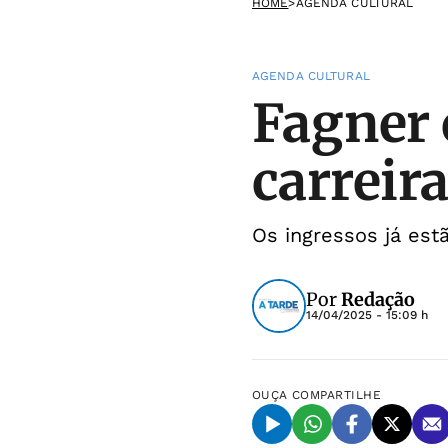
HOME
>
AGENDA CULTURAL
AGENDA CULTURAL
Fagner 
carreir
Os ingressos já est
Por
Redação
14/04/2025 - 15:09 h
OUÇA
COMPARTILHE