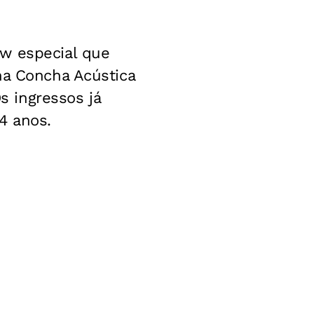
ow especial que
na Concha Acústica
Os ingressos já
14 anos.