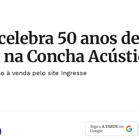
celebra 50 anos d
a na Concha Acústi
ão à venda pelo site Ingresse
Siga o
A TARDE
no
Google