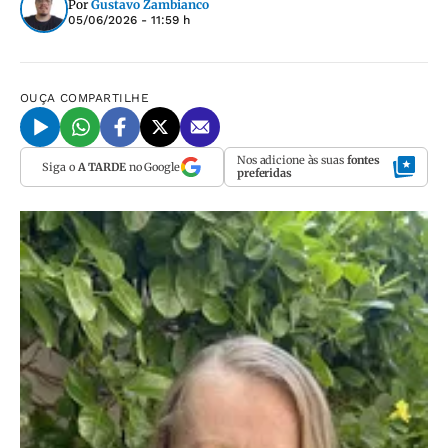
Por
Gustavo Zambianco
05/06/2026 - 11:59 h
OUÇA
COMPARTILHE
Nos adicione às suas
fontes
Siga o
A TARDE
no Google
preferidas