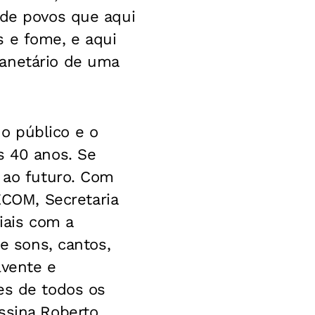
 de povos que aqui
s e fome, e aqui
lanetário de uma
o público e o
s 40 anos. Se
s ao futuro. Com
COM, Secretaria
iais com a
de sons, cantos,
lvente e
es de todos os
ssina Roberto