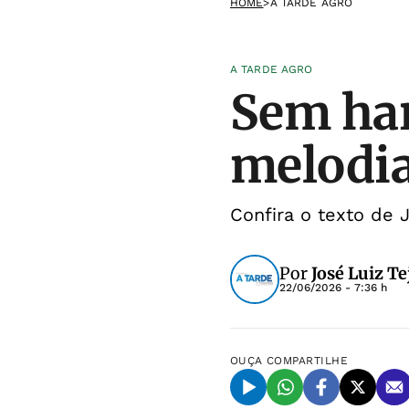
HOME
>
A TARDE AGRO
A TARDE AGRO
Sem har
melodi
Confira o texto de 
Por
José Luiz Te
22/06/2026 - 7:36 h
OUÇA
COMPARTILHE