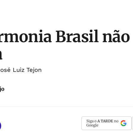
monia Brasil não 
a
José Luiz Tejon
jo
Siga o
A TARDE
no
Google