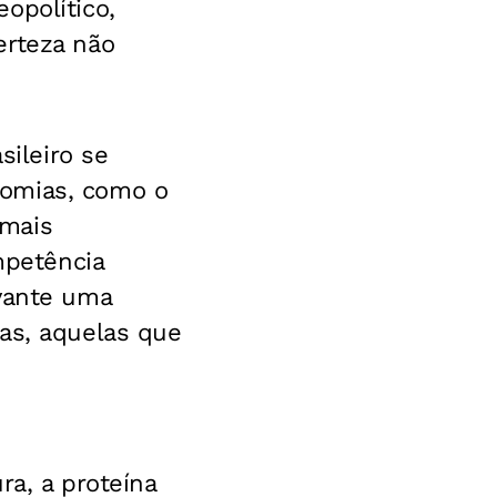
opolítico,
erteza não
ileiro se
nomias, como o
 mais
petência
avante uma
as, aquelas que
ra, a proteína