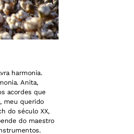
avra harmonia.
onia. Anita,
dos acordes que
s, meu querido
ch do século XX,
pende do maestro
instrumentos.