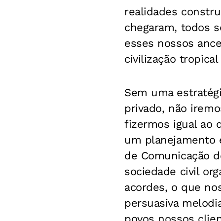
realidades constru
chegaram, todos s
esses nossos ance
civilização tropica
Sem uma estratégi
privado, não iremo
fizermos igual ao 
um planejamento 
de Comunicação do
sociedade civil or
acordes, o que nos
persuasiva melodia
povos nossos clien