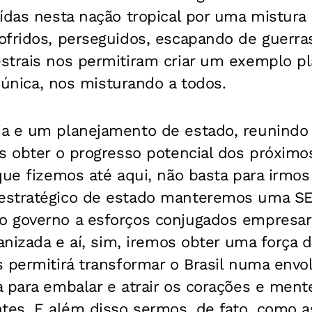
ídas nesta nação tropical por uma mistura
ofridos, perseguidos, escapando de guerra
strais nos permitiram criar um exemplo p
l única, nos misturando a todos.
a e um planejamento de estado, reunindo 
s obter o progresso potencial dos próximo
que fizemos até aqui, não basta para irmo
estratégico de estado manteremos uma SE
 governo a esforços conjugados empresar
ganizada e aí, sim, iremos obter uma força 
 permitirá transformar o Brasil numa envo
 para embalar e atrair os corações e ment
tes. E além disso sermos, de fato, como a