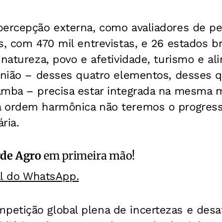
percepção externa, como avaliadores de p
, com 470 mil entrevistas, e 26 estados bra
 natureza, povo e afetividade, turismo e a
união – desses quatro elementos, desses q
amba – precisa estar integrada na mesma
 ordem harmônica não teremos o progress
ria.
rde Agro
em primeira mão!
al do WhatsApp.
etição global plena de incertezas e desa