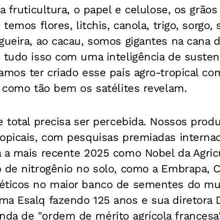
 a fruticultura, o papel e celulose, os grã
 temos flores, litchis, canola, trigo, sorgo, 
gueira, ao cacau, somos gigantes na cana d
 tudo isso com uma inteligência de susten
amos ter criado esse país agro-tropical co
s como tão bem os satélites revelam.
e total precisa ser percebida. Nossos prod
opicais, com pesquisas premiadas internac
a a mais recente 2025 como Nobel da Agric
o de nitrogênio no solo, como a Embrapa, 
éticos no maior banco de sementes do mu
a Esalq fazendo 125 anos e sua diretora Dr
da de "ordem de mérito agrícola francesa"