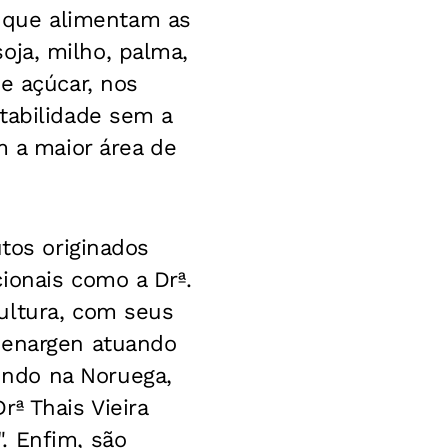
os que alimentam as
soja, milho, palma,
e açúcar, nos
tabilidade sem a
m a maior área de
utos originados
ionais como a Drª.
ultura, com seus
Cenargen atuando
ndo na Noruega,
ª Thais Vieira
. Enfim, são