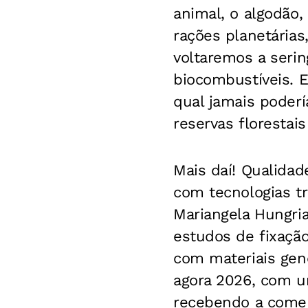
animal, o algodão,
rações planetárias,
voltaremos a serin
biocombustíveis. E
qual jamais poderí
reservas florestai
Mais daí! Qualidad
com tecnologias tr
Mariangela Hungri
estudos de fixaçã
com materiais gen
agora 2026, com um
recebendo a comen