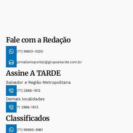
Fale com a Redação
(71) 99601-0020
jornalismoportal@grupoatarde.com.br
Assine
A TARDE
Salvador e Região Metropolitana
(71) 2886-1613
Demais localidades
71 2886-1613
Classificados
(71) 99965-8961