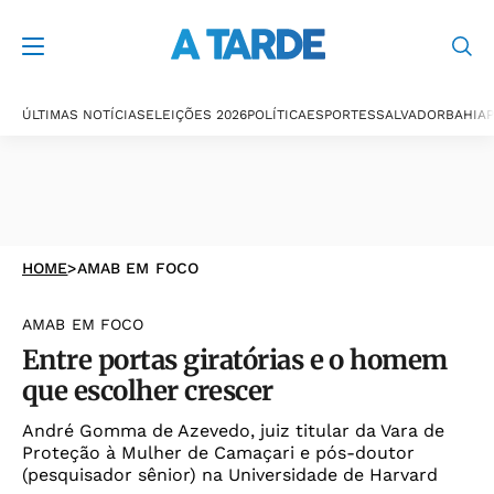
ÚLTIMAS NOTÍCIAS
ELEIÇÕES 2026
POLÍTICA
ESPORTES
SALVADOR
BAHIA
P
HOME
>
AMAB EM FOCO
AMAB EM FOCO
Entre portas giratórias e o homem
que escolher crescer
André Gomma de Azevedo, juiz titular da Vara de
Proteção à Mulher de Camaçari e pós-doutor
(pesquisador sênior) na Universidade de Harvard