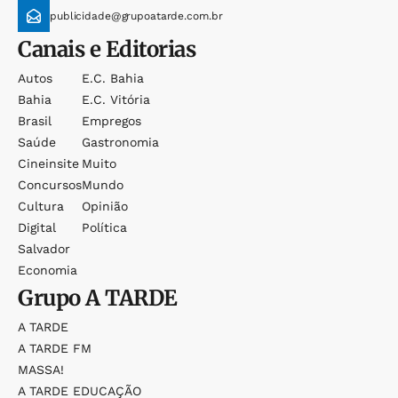
publicidade@grupoatarde.com.br
Canais e Editorias
Autos
E.c. Bahia
Bahia
E.c. Vitória
Brasil
Empregos
Saúde
Gastronomia
Cineinsite
Muito
Concursos
Mundo
Cultura
Opinião
Digital
Política
Salvador
Economia
Grupo
A TARDE
A TARDE
A TARDE FM
MASSA!
A TARDE EDUCAÇÃO