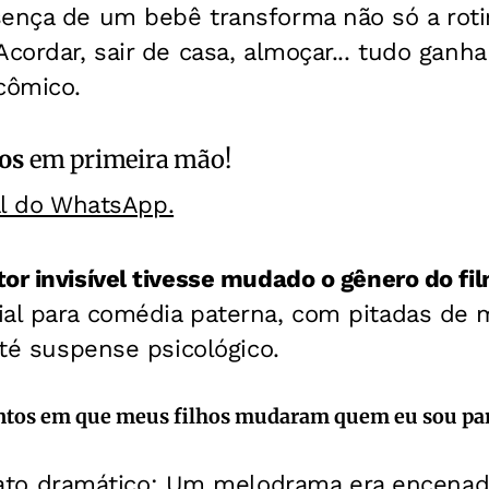
sença de um bebê transforma não só a rot
Acordar, sair de casa, almoçar... tudo gan
cômico.
os
em primeira mão!
al do WhatsApp.
or invisível tivesse mudado o gênero do fi
al para comédia paterna, com pitadas de mu
até suspense psicológico.
tos em que meus filhos mudaram quem eu sou pa
to dramático: Um melodrama era encena