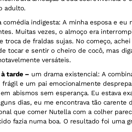
o adulto.
comédia indigesta: A minha esposa e eu 
es. Muitas vezes, o almoço era interromp
troca de fraldas sujas. No começo, achei di
e tocar e sentir o cheiro de cocô, mas di
otavelmente versáteis.
à tarde –
um drama existencial: A combi
 frágil e um pai emocionalmente desprepa
 em abismos sem esperança. Eu estava exa
guns dias, eu me encontrava tão carente de
onal que comer Nutella com a colher parec
cido fazia numa boa. O resultado foi uma g