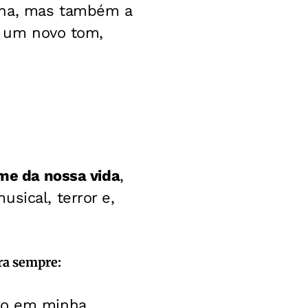
ina, mas também a
ha um novo tom,
lme da nossa vida
,
sical, terror e,
ra sempre:
do em minha