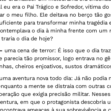
 eu era o Pai Trágico e Sofredor, vítima do
ar o meu filho. Ele deitava no berço tão g
uficiente para transformar minha tragédia
contemplava o dia à minha frente com um 
traria o dia de hoje?
–
uma cena de terror: É isso que o dia traz
e parecia tão promissor, logo entrava no gê
has, cheiros enjoativos, sustos dramáticos
uma aventura nova todo dia: Já não podia 
r enquanto a mente se distraia com outras co
eração que exigia precisão militar. Nesse
entura, em que o protagonista descobria 
contrava ameaças à sua sobrevivência e c