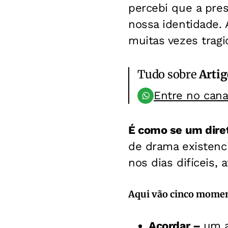
percebi que a pre
nossa identidade. 
muitas vezes tragi
Tudo sobre
Artig
Entre no can
É como se um diret
de drama existenci
nos dias difíceis, 
Aqui vão cinco momen
Acordar –
um a