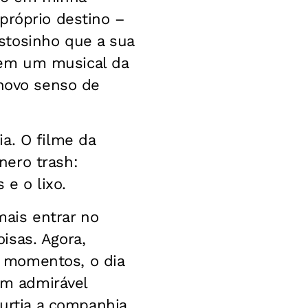
 próprio destino –
ostosinho que a sua
 em um musical da
novo senso de
ia. O filme da
nero trash:
 e o lixo.
mais entrar no
isas. Agora,
s momentos, o dia
um admirável
urtia a companhia