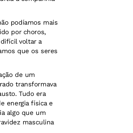
não podíamos mais
ido por choros,
fícil voltar a
gamos que os seres
nação de um
rado transformava
usto. Tudo era
 energia física e
ia algo que um
ravidez masculina