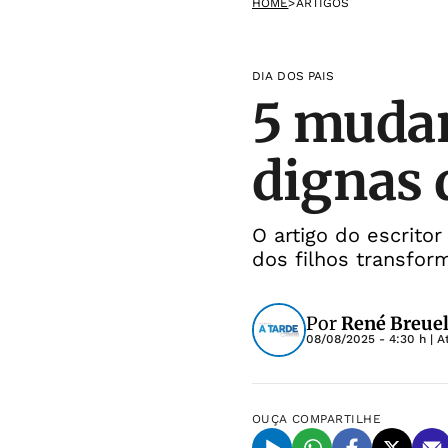
HOME
>
ARTIGOS
DIA DOS PAIS
5 mudan
dignas 
O artigo do escrito
dos filhos transfor
Por
René Breue
08/08/2025 - 4:30 h
| A
OUÇA
COMPARTILHE