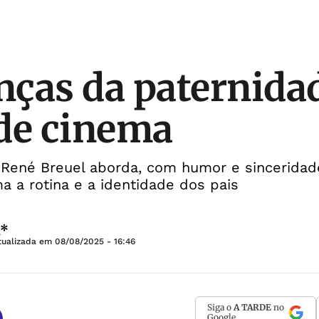
ças da paternida
de cinema
r René Breuel aborda, com humor e sincerida
ma a rotina e a identidade dos pais
l*
tualizada em
08/08/2025 - 16:46
Siga o
A TARDE
no
Google