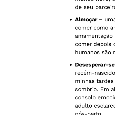
de seu parceir
Almoçar –
uma 
comer como ant
amamentação e 
comer depois d
humanos são n
Desesperar-se 
recém-nascido
minhas tardes
sombrio. Em al
consolo emoci
adulto esclare
pós-parto.