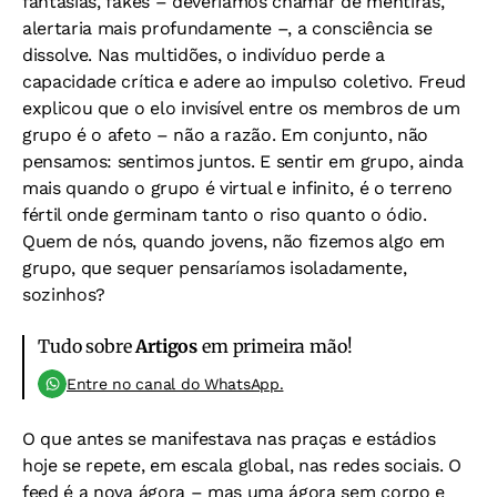
fantasias, fakes – deveríamos chamar de mentiras,
alertaria mais profundamente –, a consciência se
dissolve. Nas multidões, o indivíduo perde a
capacidade crítica e adere ao impulso coletivo. Freud
explicou que o elo invisível entre os membros de um
grupo é o afeto – não a razão. Em conjunto, não
pensamos: sentimos juntos. E sentir em grupo, ainda
mais quando o grupo é virtual e infinito, é o terreno
fértil onde germinam tanto o riso quanto o ódio.
Quem de nós, quando jovens, não fizemos algo em
grupo, que sequer pensaríamos isoladamente,
sozinhos?
Tudo sobre
Artigos
em primeira mão!
Entre no canal do WhatsApp.
O que antes se manifestava nas praças e estádios
hoje se repete, em escala global, nas redes sociais. O
feed é a nova ágora – mas uma ágora sem corpo e