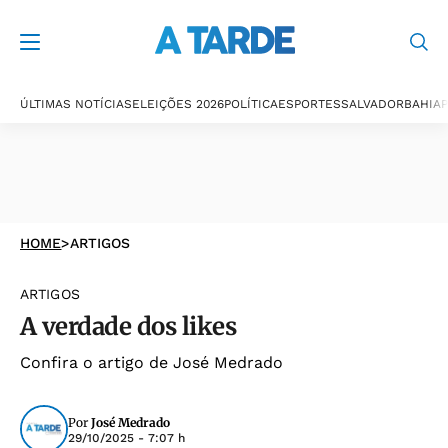
ÚLTIMAS NOTÍCIAS
ELEIÇÕES 2026
POLÍTICA
ESPORTES
SALVADOR
BAHIA
P
HOME
>
ARTIGOS
ARTIGOS
A verdade dos likes
Confira o artigo de José Medrado
Por
José Medrado
29/10/2025 - 7:07 h