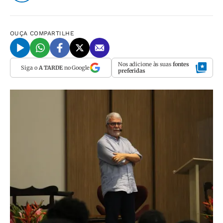
OUÇA
COMPARTILHE
Nos adicione às suas
fontes
Siga o
A TARDE
no Google
preferidas