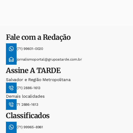
Fale com a Redação
(71) 99601-0020
jornalismoportal@grupoatarde.com.br
Assine
A TARDE
Salvador e Região Metropolitana
(71) 2886-1613
Demais localidades
71 2886-1613
Classificados
(71) 99965-8961