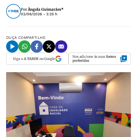
Por
Ângela Guimarães*
02/06/2026 - 3:25 h
OUÇA
COMPARTILHE
Nos adicione às suas
fontes
Siga o
A TARDE
no Google
preferidas