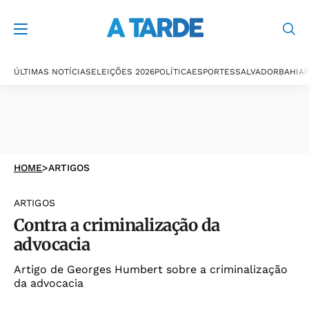
ÚLTIMAS NOTÍCIAS
ELEIÇÕES 2026
POLÍTICA
ESPORTES
SALVADOR
BAHIA
P
HOME
>
ARTIGOS
ARTIGOS
Contra a criminalização da
advocacia
Artigo de Georges Humbert sobre a criminalização
da advocacia