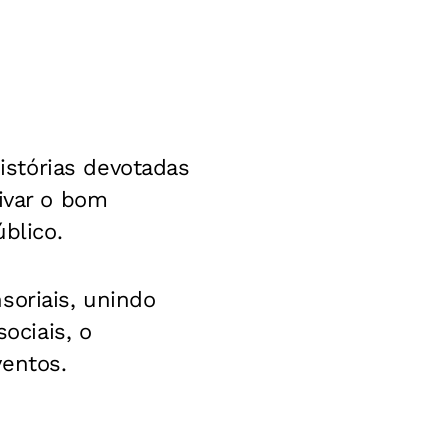
stórias devotadas
ivar o bom
blico.
soriais, unindo
ociais, o
ventos.