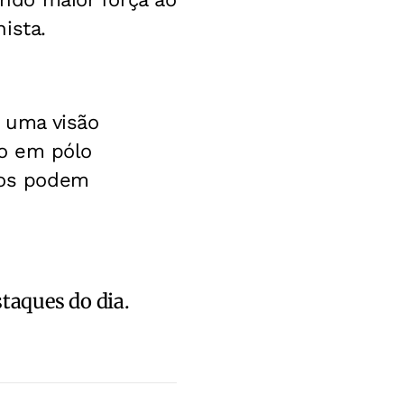
ista.
 uma visão
do em pólo
iros podem
staques do dia.