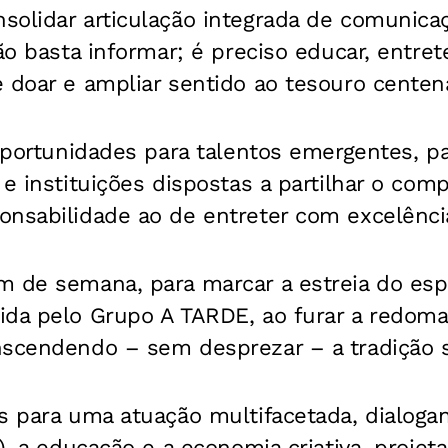
solidar articulação integrada de comunic
não basta informar; é preciso educar, entre
 doar e ampliar sentido ao tesouro centená
 oportunidades para talentos emergentes, p
 e instituições dispostas a partilhar o co
onsabilidade ao de entreter com excelênci
m de semana, para marcar a estreia do esp
ida pelo Grupo A TARDE, ao furar a redom
nscendendo – sem desprezar – a tradição s
as para uma atuação multifacetada, dialog
l), a educação e a economia criativa, projet