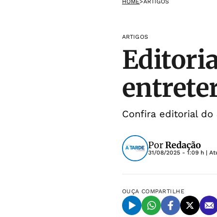
HOME
>
ARTIGOS
ARTIGOS
Editori
entrete
Confira editorial d
Por
Redação
31/08/2025 - 1:09 h
| At
OUÇA
COMPARTILHE