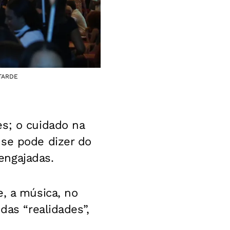
 TARDE
es; o cuidado na
 se pode dizer do
engajadas.
e, a música, no
das “realidades”,