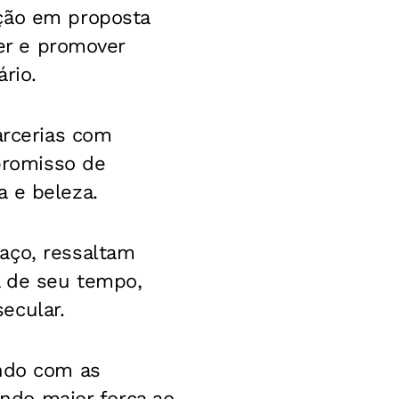
ação em proposta
ter e promover
rio.
arcerias com
mpromisso de
a e beleza.
aço, ressaltam
a de seu tempo,
ecular.
ando com as
ando maior força ao