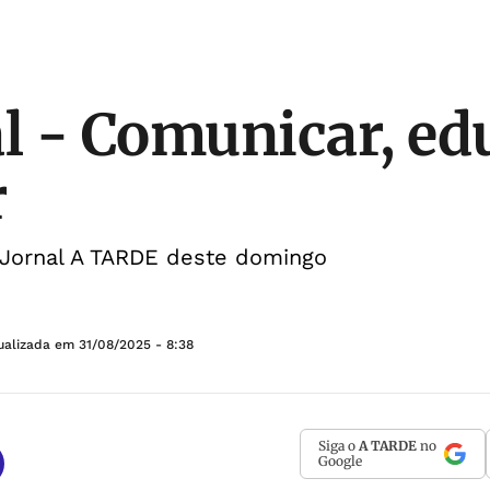
al - Comunicar, ed
r
o Jornal A TARDE deste domingo
ualizada em
31/08/2025 - 8:38
Siga o
A TARDE
no
Google